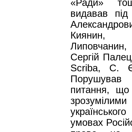
«Ради» то
видавав під
Александр
Киянин, 
Липовчани
Сергій Палец
Scriba, С. 
Порушував 
питання, що
зрозумілим
українськог
умовах Російс