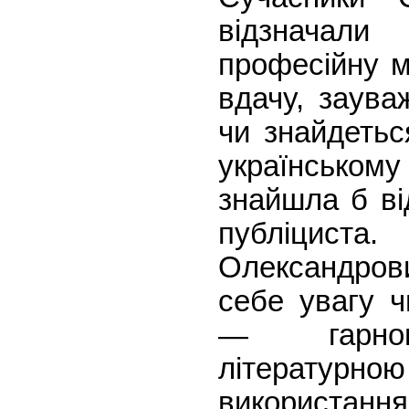
відзначал
професійну м
вдачу, заува
чи знайдетьс
українськом
знайшла б ві
публіциста. 
Олександров
себе увагу ч
— гарною
літературн
використа