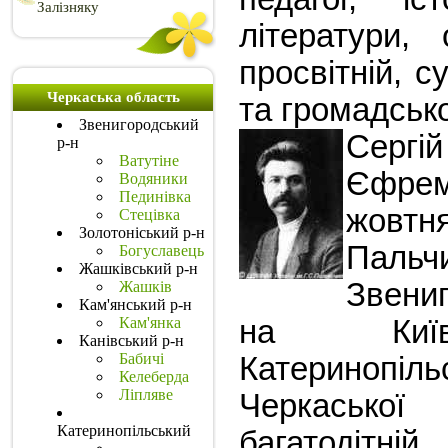
Залізняку
літератури, 
просвітній, с
Черкаська область
та громадсько
Звенигородський
Сергі
р-н
Ватутіне
Єфре
Водяники
Пединівка
жовт
Стецівка
Золотоніський р-н
Пальч
Богуславець
Жашківський р-н
Звени
Жашків
Кам'янський р-н
Кам'янка
на Київ
Канівський р-н
Бабичі
Катеринопі
Келеберда
Ліпляве
Черкаськ
Катеринопільський
багатодітній