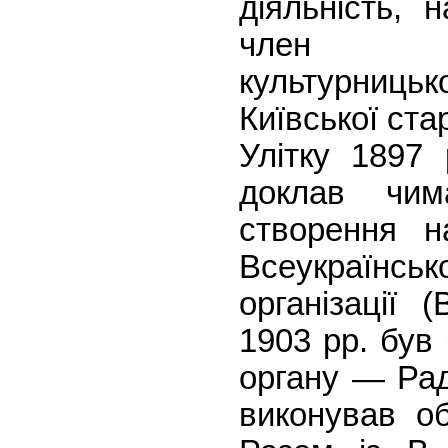
діяльність, 
член на
культурниц
Київської ста
Улітку 1897
доклав чи
створення н
Всеукраїн
організації
1903 pp. був 
органу — Рад
виконував об