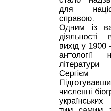
стало надз
для націо
справою.
Одним із ва
діяльності 
вихід у 1900 
антології н
літератури 
Сергієм О
Підготувавш
численні біог
українських 
тим самим з