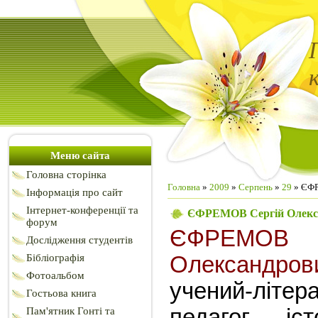
Меню сайта
Головна сторінка
Головна
»
2009
»
Серпень
»
29
» ЄФР
Інформація про сайт
Інтернет-конференції та
ЄФРЕМОВ Сергій Олекс
форум
ЄФРЕМ
Дослідження студентів
Бібліографія
Олександров
Фотоальбом
учений-літер
Гостьова книга
педагог, іс
Пам'ятник Гонті та