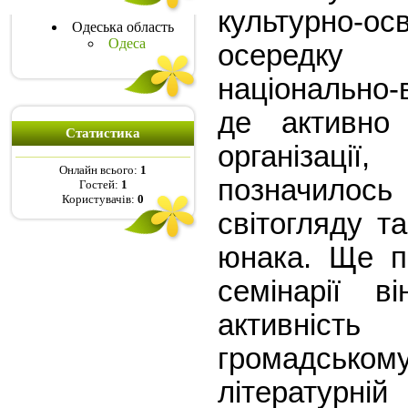
культурно-о
Одеська область
Одеса
осередку
національно-
де активно 
Статистика
організац
Онлайн всього:
1
позначилос
Гостей:
1
Користувачів:
0
світогляду т
юнака. Ще п
семінарії в
активність
громадсь
літературній