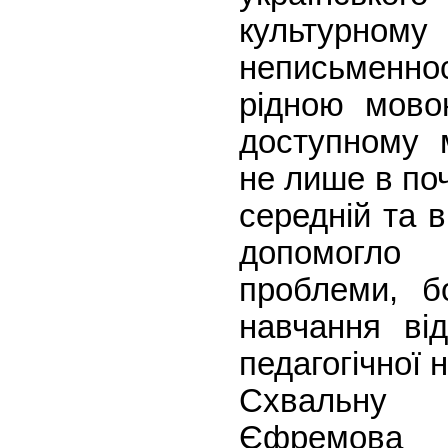
культурном
неписьмен
рідною мово
доступному м
не лише в поч
середній та в
допомогло
проблеми, бо
навчання від
педагогічної 
Схвальну
Єфремова д