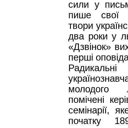
сили у письм
пише свої п
твори україн
два роки у л
«Дзвінок» ви
перші оповід
Радикаль
українозн
молодого 
помічені кер
семінарії, я
початку 1