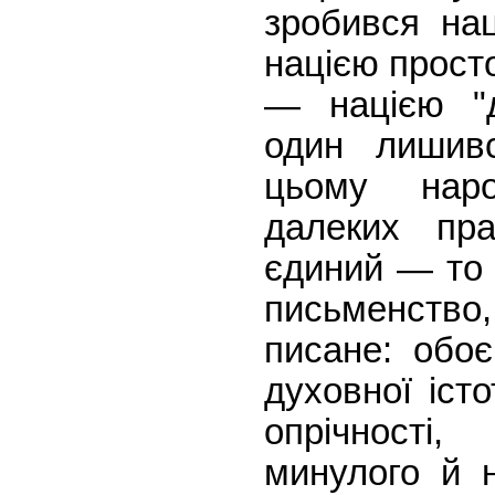
зробився нац
нацією прост
— нацією "дя
один лишив
цьому нар
далеких пра
єдиний — то 
письменст
писане: обо
духовної іст
опрічності
минулого й н