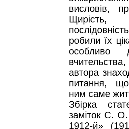
висловів, пр
Щирість,
послідовніст
робили їх ці
особливо д
вчительства,
автора знаход
питання, щ
ним саме жит
Збірка стат
заміток С. О
1912-й» (191