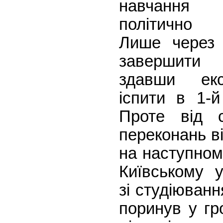
навчання
політично н
Лише через 
завершити 
здавши екс
іспити в 1-й 
Проте від с
переконань в
на наступном
Київському у
зі студіюван
поринув у гр