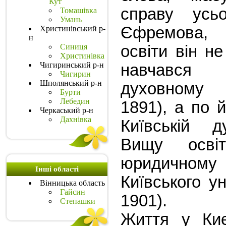
Кут
справу усь
Томашівка
Умань
Єфремова, х
Христинівський р-
н
Синиця
освіти він н
Христинівка
Чигиринський р-н
навчався
Чигирин
Шполянський р-н
духовному
Бурти
Лебедин
1891), а по 
Черкаський р-н
Дахнівка
Київській ду
Вищу осві
юридично
Інші області
Київського у
Вінницька область
Гайсин
1901).
Степашки
Життя у Ки