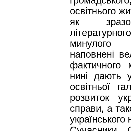
громадськог
освітнього жи
як зразок
літературно
минулого 
наповнені ве
фактичного 
нині дають 
освітньої га
розвиток укр
справи, а та
українського 
Сучасники