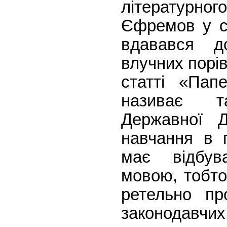
літературн
Єфремов у св
вдавався д
влучних порі
статті «Пап
називає т
Державної 
навчання в 
має відбув
мовою, тобто
ретельно пр
законодав