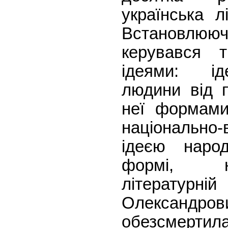
українська л
Встановлююч
керувався 
ідеями: і
людини від п
неї формами
національно-
ідеєю народ
формі, 
літературн
Олександр
обезсмер