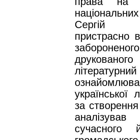
права на 
національних 
Сергій О
пристрасно в
заборонено
друкован
літерат
ознайомлював
української 
за створення
аналізува
сучасного й