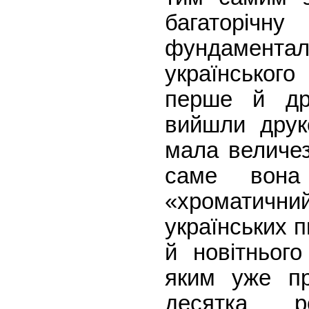
багаторіч
фундамента
українсько
перше й др
вийшли друк
мала величез
саме вона
«хроматичний
українських 
й новітнього
яким уже пр
десятка р