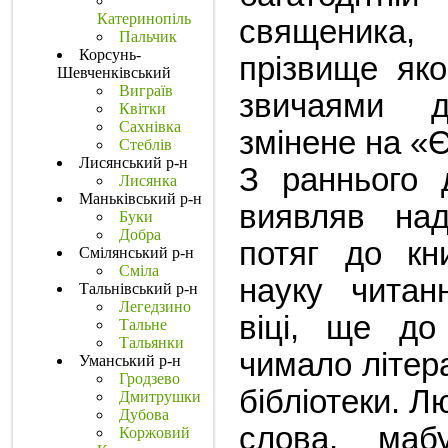
Катеринопіль
священика
Пальчик
Корсунь-
прізвище яко
Шевченківський
Виграїв
звичаями д
Квітки
Сахнівка
змінене на «
Стеблів
Лисянський р-н
З раннього 
Лисянка
Маньківський р-н
виявляв над
Буки
Добра
потяг до кн
Смілянський р-н
Сміла
науку читан
Тальнівський р-н
Легедзино
віці, ще до
Тальне
Тальянки
чимало літера
Уманський р-н
Гродзево
бібліотеки. 
Дмитрушки
Дубова
слова, маб
Коржовий