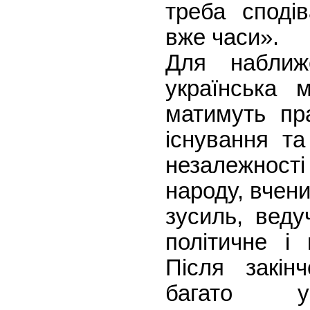
треба споді
вже часи».
Для наближ
українська 
матимуть пр
існування та
незалежнос
народу, вчен
зусиль, веду
політичне і 
Після закінч
багато у