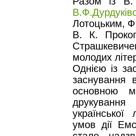
Разом із В.
В.Ф.Дурдуків
Лотоцьким, Ф
В. К. Проко
Страшкевиче
молодих літер
Однією із за
заснування в
основною м
друкування 
української 
умов дії Емс