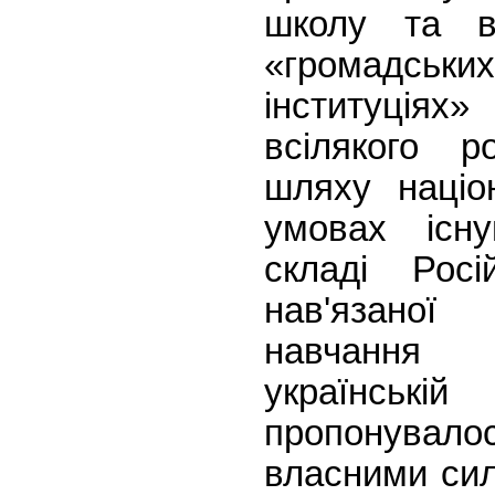
школу та в
«громадсь
інституціях»
всілякого 
шляху націон
умовах існ
складі Росі
нав'язаної
навчання
українс
пропонува
власними сил