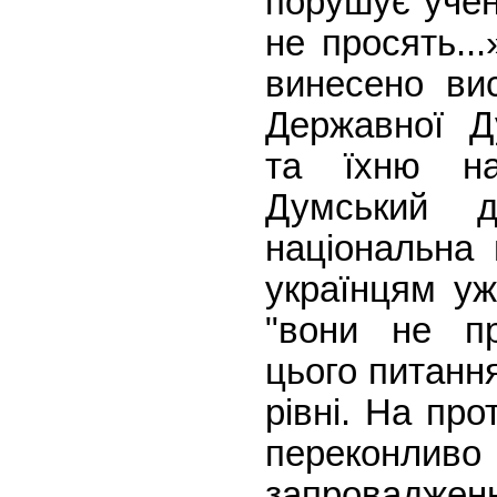
порушує учен
не просять...
винесено ви
Державної Д
та їхню на
Думський д
національна 
українцям уж
"вони не пр
цього питанн
рівні. На пр
переконли
запровадже