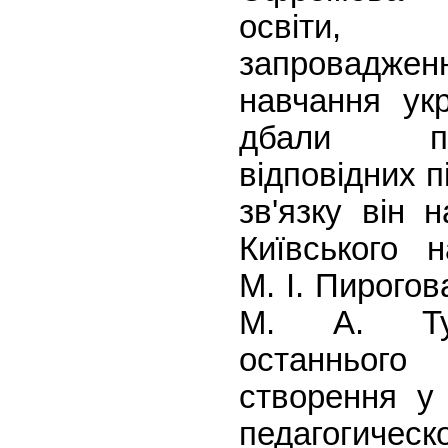
освіти,
запровадж
навчання ук
дбали п
відповідних п
зв'язку він 
Київського н
М. І. Пирогов
М. А. Тул
останньо
створення у
педагогич