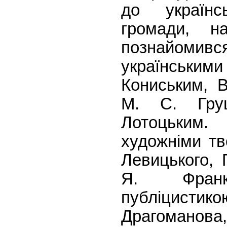
до українсь
громади, н
познайомив
українським
Кониським, В
М. С. Гру
Лотоцьким
художніми тв
Левицького, 
Я. Франк
публіци
Драгоманова