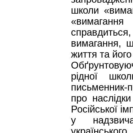
школи «вимаг
«вимаганн
справдить
вимагання, щ
життя та його
Обґрунтову
рідної школ
письменник-
про наслідки
Російської ім
у надзвича
українсь