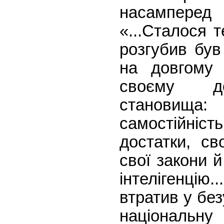
насампере
«...Сталося 
розгубив був
на довгому
своєму до
становищ
самостійні
достатки, св
свої закони 
інтелігенцію.
втратив у без
національну 