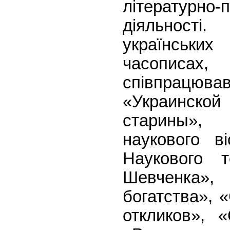
літературно-п
діяльност
українськ
часопис
співпрацюв
«Украинской 
старины»,
наукового ві
Наукового т
Шевченка
богатства», 
откликов», 